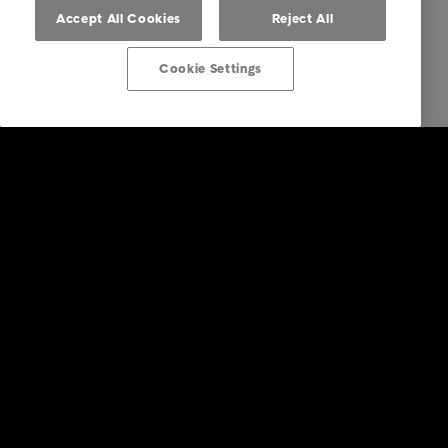
Accept All Cookies
Reject All
Cookie Settings
Bedrift
Tjenester
Bransjer
Rapporter & Innsikt