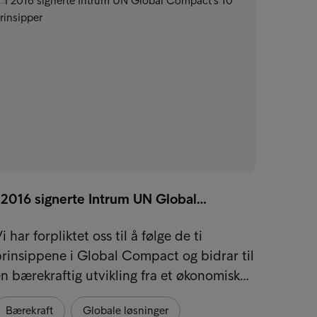
I 2016 signerte Intrum UN Global…
Inndri
i har forpliktet oss til å følge de ti
Mange 
rinsippene i Global Compact og bidrar til
utford
n bærekraftig utvikling fra et økonomisk…
i utla
Bærekraft
Globale løsninger
Globa