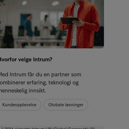
Hvorfor velge Intrum?
Flersp
Med Intrum får du en partner som
Har du
ombinerer erfaring, teknologi og
flere 
enneskelig innsikt.
landeg
Kundeopplevelse
Globale løsninger
Kunde