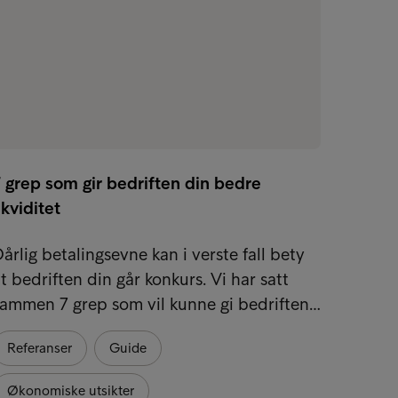
 grep som gir bedriften din bedre
Fikk f
ikviditet
Siv og 
årlig betalingsevne kan i verste fall bety
pengef
t bedriften din går konkurs. Vi har satt
Slik r
ammen 7 grep som vil kunne gi bedriften…
Refer
Referanser
Guide
Økonomiske utsikter