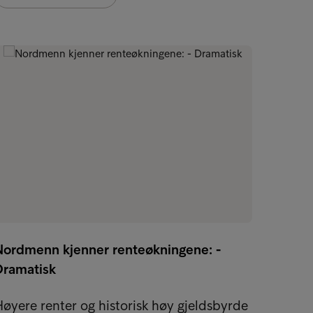
Ny par
marke
Nordmenn kjenner renteøkningene: -
Det st
Dramatisk
Intrum
fordel
øyere renter og historisk høy gjeldsbyrde