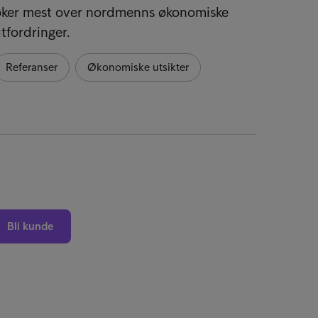
øker mest over nordmenns økonomiske
Refer
tfordringer.
Referanser
Økonomiske utsikter
Bli kunde