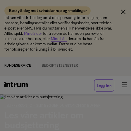
Beskytt deg mot svindelanrop og -meldinger
Intrum vil aldri be deg om å dele personlig informasjon, som
passord, betalingsdetaljer eller verifiseringskoder, over telefon,
e-post eller SMS. Hvis du mottar en slik henvendelse, ikke svar.
Alltid sjekk
Mine Sider
for å se om du har noen purre- eller
inkassosaker hos oss, eller
Mine Lån
dersom du har lån fra
arbeidsgiver eller kommunelån. Dette er dine beste
forholdsregler for å unngå å bli svindlet.
KUNDESERVICE
BEDRIFTSTJENESTER
Logg inn
‹ BUFFERKONTO – SLIK BYGGER DU ØKONOMISK BUFFER
Les våre artikler om
budsjettering