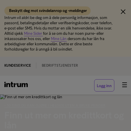
Beskytt deg mot svindelanrop og -meldinger
Intrum vil aldri be deg om å dele personlig informasjon, som
passord, betalingsdetaljer eller verifiseringskoder, over telefon,
e-post eller SMS. Hvis du mottar en slik henvendelse, ikke svar.
Alltid sjekk
Mine Sider
for å se om du har noen purre- eller
inkassosaker hos oss, eller
Mine Lån
dersom du har lån fra
arbeidsgiver eller kommunelån. Dette er dine beste
forholdsregler for å unngå å bli svindlet.
KUNDESERVICE
BEDRIFTSTJENESTER
Logg inn
‹ 30 TING DU KAN GJØRE I HELGEN UTEN Å BRUKE PENGER
Finn ut mer om kredittkort og
lån