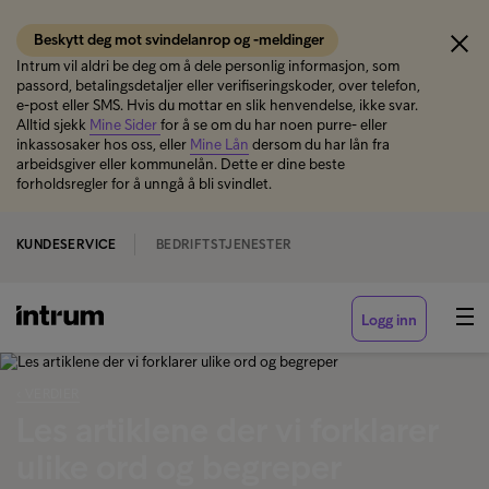
Beskytt deg mot svindelanrop og -meldinger
Intrum vil aldri be deg om å dele personlig informasjon, som
passord, betalingsdetaljer eller verifiseringskoder, over telefon,
e-post eller SMS. Hvis du mottar en slik henvendelse, ikke svar.
Alltid sjekk
Mine Sider
for å se om du har noen purre- eller
inkassosaker hos oss, eller
Mine Lån
dersom du har lån fra
arbeidsgiver eller kommunelån. Dette er dine beste
forholdsregler for å unngå å bli svindlet.
KUNDESERVICE
BEDRIFTSTJENESTER
Logg inn
‹ VERDIER
Les artiklene der vi forklarer
ulike ord og begreper