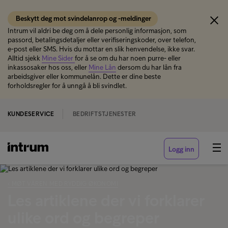
Beskytt deg mot svindelanrop og -meldinger
Intrum vil aldri be deg om å dele personlig informasjon, som
passord, betalingsdetaljer eller verifiseringskoder, over telefon,
e-post eller SMS. Hvis du mottar en slik henvendelse, ikke svar.
Alltid sjekk
Mine Sider
for å se om du har noen purre- eller
inkassosaker hos oss, eller
Mine Lån
dersom du har lån fra
arbeidsgiver eller kommunelån. Dette er dine beste
forholdsregler for å unngå å bli svindlet.
KUNDESERVICE
BEDRIFTSTJENESTER
Logg inn
‹ MØT VÅREN MED RYDDIG ØKONOMI
Les artiklene der vi forklarer
ulike ord og begreper