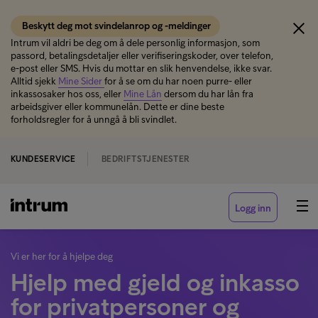
Beskytt deg mot svindelanrop og -meldinger
Intrum vil aldri be deg om å dele personlig informasjon, som
passord, betalingsdetaljer eller verifiseringskoder, over telefon,
e-post eller SMS. Hvis du mottar en slik henvendelse, ikke svar.
Alltid sjekk
Mine Sider
for å se om du har noen purre- eller
inkassosaker hos oss, eller
Mine Lån
dersom du har lån fra
arbeidsgiver eller kommunelån. Dette er dine beste
forholdsregler for å unngå å bli svindlet.
KUNDESERVICE
BEDRIFTSTJENESTER
Logg inn
Vi er her for å hjelpe deg
Hjelp med gjeld og inkasso
for privatpersoner og