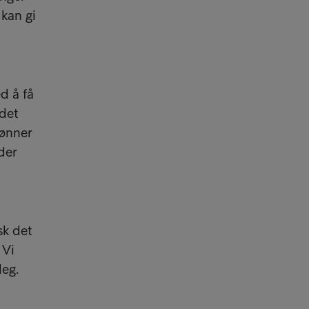
kan gi
ed å få
 det
lønner
der
sk det
 Vi
deg.