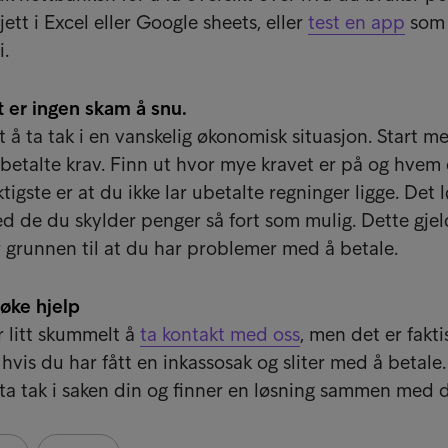
jett i Excel eller Google sheets, eller
test en app
som 
.
et er ingen skam å snu.
nt å ta tak i en vanskelig økonomisk situasjon. Start m
 ubetalte krav. Finn ut hvor mye kravet er på og hvem
tigste er at du ikke lar ubetalte regninger ligge. Det 
ed de du skylder penger så fort som mulig. Dette gjel
 grunnen til at du har problemer med å betale.
søke hjelp
 litt skummelt å
ta kontakt med oss
, men det er fakti
hvis du har fått en inkassosak og sliter med å betale.
ta tak i saken din og finner en løsning sammen med 