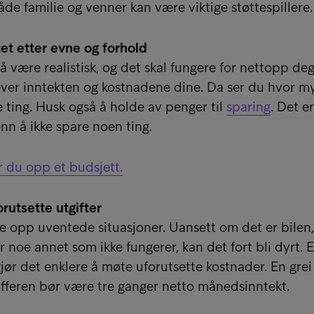
de familie og venner kan være viktige støttespillere.
tet etter evne og forhold
 være realistisk, og det skal fungere for nettopp deg
over inntekten og kostnadene dine. Da ser du hvor m
 ting. Husk også å holde av penger til
sparing
. Det e
enn å ikke spare noen ting.
er du opp et budsjett.
orutsette utgifter
ke opp uventede situasjoner. Uansett om det er bilen,
 noe annet som ikke fungerer, kan det fort bli dyrt. 
jør det enklere å møte uforutsette kostnader. En grei
ufferen bør være tre ganger netto månedsinntekt.