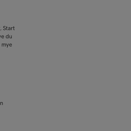
. Start
ye du
r mye
En