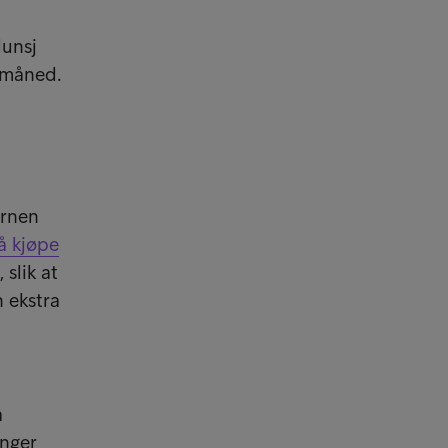
lunsj
n måned.
ernen
 å kjøpe
slik at
n ekstra
å
enger