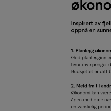
økon
Inspirert av fj
oppnå en sunn
1. Planlegg økono
God planlegging er
hvor mye penger d
Budsjettet er ditt
2. Meld fra til an
Økonomi kan være v
åpen med dine nær
en vanskelig perio