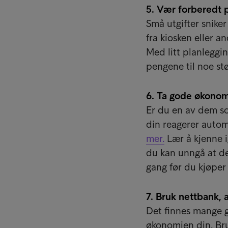
5. Vær forberedt p
Små utgifter sniker
fra kiosken eller a
Med litt planleggi
pengene til noe stø
6. Ta gode økonom
Er du en av dem som
din reagerer autom
mer.
Lær å kjenne i
du kan unngå at det
gang før du kjøper
7. Bruk nettbank, a
Det finnes mange g
økonomien din. Bru