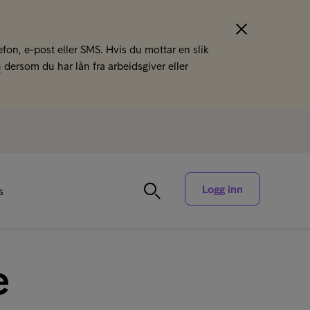
efon, e-post eller SMS. Hvis du mottar en slik
n
dersom du har lån fra arbeidsgiver eller
Logg inn
s
e