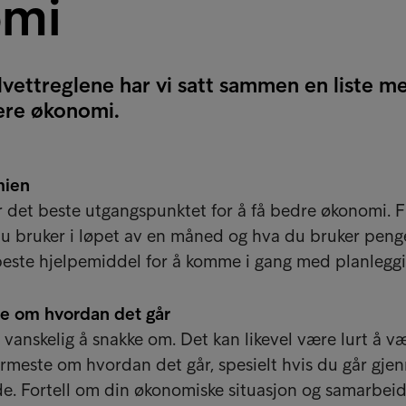
omi
ellvettreglene har vi satt sammen en liste m
ere økonomi.
mien
 det beste utgangspunktet for å få bedre økonomi. F
u bruker i løpet av en måned og hva du bruker peng
 beste hjelpemiddel for å komme i gang med planlegg
dre om hvordan det går
anskelig å snakke om. Det kan likevel være lurt å v
meste om hvordan det går, spesielt hvis du går gje
de. Fortell om din økonomiske situasjon og samarbeid