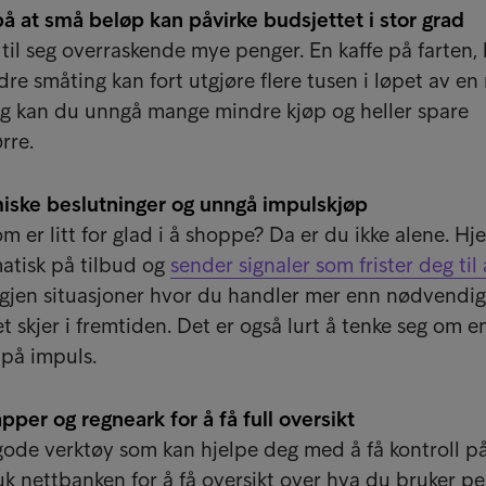
å at små beløp kan påvirke budsjettet i stor grad
 til seg overraskende mye penger. En kaffe på farten, 
ndre småting kan fort utgjøre flere tusen i løpet av e
ng kan du unngå mange mindre kjøp og heller spare
rre.
iske beslutninger og unngå impulskjøp
 er litt for glad i å shoppe? Da er du ikke alene. Hj
atisk på tilbud og
sender signaler som frister deg til
gjen situasjoner hvor du handler mer enn nødvendig, 
 skjer i fremtiden. Det er også lurt å tenke seg om e
 på impuls.
pper og regneark for å få full oversikt
ode verktøy som kan hjelpe deg med å få kontroll p
k nettbanken for å få oversikt over hva du bruker p