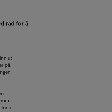
ed råd for å
inn ut
er på.
ingen.
ære
nnom
 for å