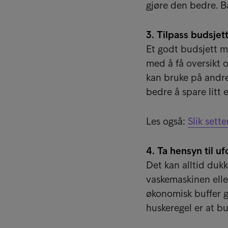
gjøre den bedre. Bå
3. Tilpass budsjet
Et godt budsjett må
med å få oversikt 
kan bruke på andre
bedre å spare litt 
Les også:
Slik sett
4. Ta hensyn til uf
Det kan alltid duk
vaskemaskinen eller
økonomisk buffer g
huskeregel er at b