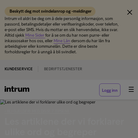
Beskytt deg mot svindelanrop og -meldinger
Intrum vil aldri be deg om å dele personlig informasjon, som
passord, betalingsdetaljer eller verifiseringskoder, over telefon,
e-post eller SMS. Hvis du mottar en slik henvendelse, ikke svar.
Alltid sjekk
Mine Sider
for å se om du har noen purre- eller
inkassosaker hos oss, eller
Mine Lån
dersom du har lån fra
arbeidsgiver eller kommunelån. Dette er dine beste
forholdsregler for å unngå å bli svindlet.
KUNDESERVICE
BEDRIFTSTJENESTER
Logg inn
‹ BLI GJELDFRI MED DISSE 7 TIPSENE
Les artiklene der vi forklarer
ulike ord og begreper