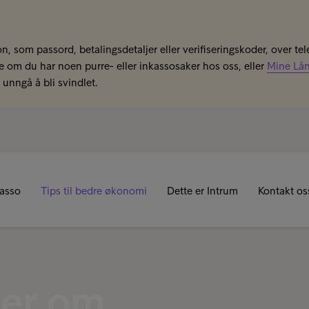
n, som passord, betalingsdetaljer eller verifiseringskoder, over tel
se om du har noen purre- eller inkassosaker hos oss, eller
Mine Lå
unngå å bli svindlet.
kasso
Tips til bedre økonomi
Dette er Intrum
Kontakt os
ler om