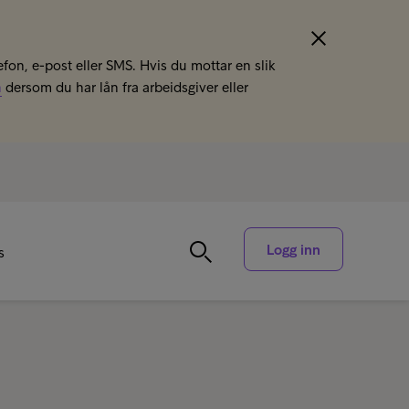
efon, e-post eller SMS. Hvis du mottar en slik
n
dersom du har lån fra arbeidsgiver eller
Logg inn
s