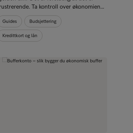
rustrerende. Ta kontroll over økonomien…
muligh
Guides
Budsjettering
Ord fo
Kredittkort og lån