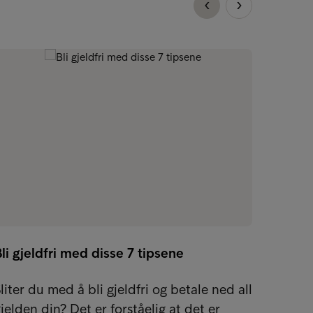
li gjeldfri med disse 7 tipsene
Hva er
liter du med å bli gjeldfri og betale ned all
Trenge
jelden din? Det er forståelig at det er
En ned