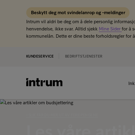
Beskytt deg mot svindelanrop og -meldinger
Intrum vil aldri be deg om å dele personlig informasjo
henvendelse, ikke svar. Alltid sjekk
Mine Sider
for å 
kommunelån. Dette er dine beste forholdsregler for å 
KUNDESERVICE
BEDRIFTSTJENESTER
In
‹ SLIK FÅR DU MER UT AV FERIEPENGENE
Les våre artik