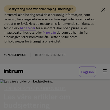
Beskytt deg mot svindelanrop og -meldinger
Intrum vil aldri be deg om å dele personlig informasjon, som
passord, betalingsdetaljer eller verifiseringskoder, over telefon,
e-post eller SMS. Hvis du mottar en slik henvendelse, ikke svar.
Alltid sjekk
Mine Sider
for å se om du har noen purre- eller
inkassosaker hos oss, eller
Mine Lån
dersom du har lån fra
arbeidsgiver eller kommunelån. Dette er dine beste
forholdsregler for å unngå å bli svindlet.
KUNDESERVICE
BEDRIFTSTJENESTER
Logg inn
‹ 6 RIMELIGE MÅTER Å FÅ FERIEFØLELSE PÅ
Les våre artikler om
budsjettering