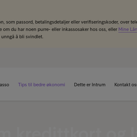
n, som passord, betalingsdetaljer eller verifiseringskoder, over tel
se om du har noen purre- eller inkassosaker hos oss, eller
Mine Lå
unngå å bli svindlet.
kasso
Tips til bedre økonomi
Dette er Intrum
Kontakt os
m kredittkort og 