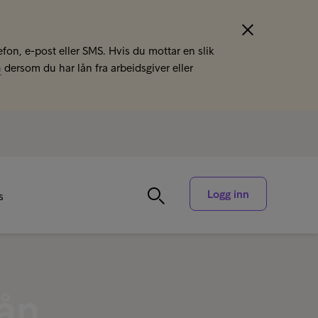
efon, e-post eller SMS. Hvis du mottar en slik
n
dersom du har lån fra arbeidsgiver eller
Logg inn
s
lån