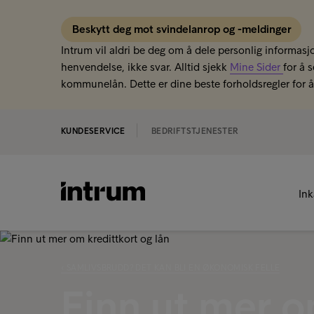
Beskytt deg mot svindelanrop og -meldinger
Intrum vil aldri be deg om å dele personlig informasjo
henvendelse, ikke svar. Alltid sjekk
Mine Sider
for å 
kommunelån. Dette er dine beste forholdsregler for å 
KUNDESERVICE
BEDRIFTSTJENESTER
In
‹ SAMLIVSBRUDD? DET KAN BLI EN ØKONOMISK FELLE
Finn ut mer o