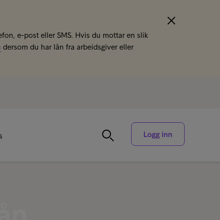
efon, e-post eller SMS. Hvis du mottar en slik
n
dersom du har lån fra arbeidsgiver eller
Logg inn
s
lån