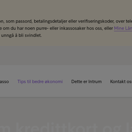
n, som passord, betalingsdetaljer eller verifiseringskoder, over tel
se om du har noen purre- eller inkassosaker hos oss, eller
Mine Lå
unngå å bli svindlet.
kasso
Tips til bedre økonomi
Dette er Intrum
Kontakt os
m kredittkort og 