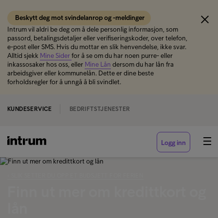
Beskytt deg mot svindelanrop og -meldinger
Intrum vil aldri be deg om å dele personlig informasjon, som
passord, betalingsdetaljer eller verifiseringskoder, over telefon,
e-post eller SMS. Hvis du mottar en slik henvendelse, ikke svar.
Alltid sjekk
Mine Sider
for å se om du har noen purre- eller
inkassosaker hos oss, eller
Mine Lån
dersom du har lån fra
arbeidsgiver eller kommunelån. Dette er dine beste
forholdsregler for å unngå å bli svindlet.
KUNDESERVICE
BEDRIFTSTJENESTER
Logg inn
‹ SLIK SETTER DU OPP ET BUDSJETT FOR FERIEN
Finn ut mer om kredittkort og
lån