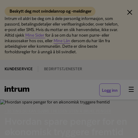
Beskytt deg mot svindelanrop og -meldinger
Intrum vil aldri be deg om å dele personlig informasjon, som
passord, betalingsdetaljer eller verifiseringskoder, over telefon,
e-post eller SMS. Hvis du mottar en slik henvendelse, ikke svar.
Alltid sjekk
Mine Sider
for å se om du har noen purre- eller
inkassosaker hos oss, eller
Mine Lån
dersom du har lån fra
arbeidsgiver eller kommunelån. Dette er dine beste
forholdsregler for å unngå å bli svindlet.
KUNDESERVICE
BEDRIFTSTJENESTER
Logg inn
‹ 30 TING DU KAN GJØRE I HELGEN UTEN Å BRUKE PENGER
Hvordan spare penger for en
økonomisk tryggere fremtid