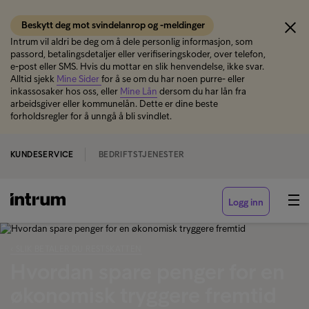
Beskytt deg mot svindelanrop og -meldinger
Intrum vil aldri be deg om å dele personlig informasjon, som
passord, betalingsdetaljer eller verifiseringskoder, over telefon,
e-post eller SMS. Hvis du mottar en slik henvendelse, ikke svar.
Alltid sjekk
Mine Sider
for å se om du har noen purre- eller
inkassosaker hos oss, eller
Mine Lån
dersom du har lån fra
arbeidsgiver eller kommunelån. Dette er dine beste
forholdsregler for å unngå å bli svindlet.
KUNDESERVICE
BEDRIFTSTJENESTER
Logg inn
‹ SLIK BETALER DU RESTSKATTEN
Hvordan spare penger for en
økonomisk tryggere fremtid