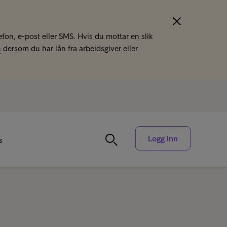
efon, e-post eller SMS. Hvis du mottar en slik
n
dersom du har lån fra arbeidsgiver eller
Logg inn
s