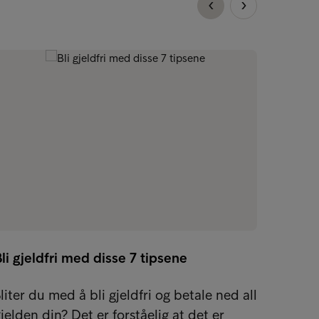
li gjeldfri med disse 7 tipsene
Hva er
liter du med å bli gjeldfri og betale ned all
Trenge
jelden din? Det er forståelig at det er
En ned