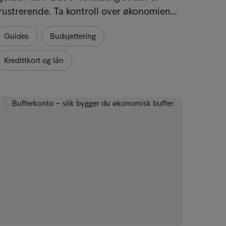
rustrerende. Ta kontroll over økonomien…
muligh
Guides
Budsjettering
Ord fo
Kredittkort og lån