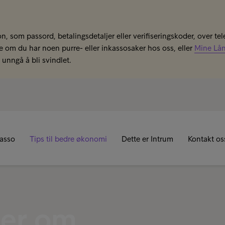
n, som passord, betalingsdetaljer eller verifiseringskoder, over tel
se om du har noen purre- eller inkassosaker hos oss, eller
Mine Lå
unngå å bli svindlet.
kasso
Tips til bedre økonomi
Dette er Intrum
Kontakt os
ler om