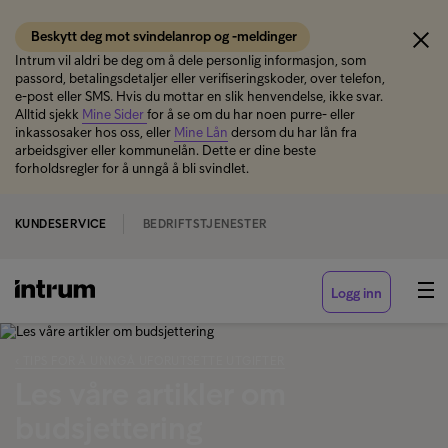
Beskytt deg mot svindelanrop og -meldinger
Intrum vil aldri be deg om å dele personlig informasjon, som
passord, betalingsdetaljer eller verifiseringskoder, over telefon,
e-post eller SMS. Hvis du mottar en slik henvendelse, ikke svar.
Alltid sjekk
Mine Sider
for å se om du har noen purre- eller
inkassosaker hos oss, eller
Mine Lån
dersom du har lån fra
arbeidsgiver eller kommunelån. Dette er dine beste
forholdsregler for å unngå å bli svindlet.
KUNDESERVICE
BEDRIFTSTJENESTER
Logg inn
‹ TIPS FOR Å UNNGÅ UFORUTSETTE UTGIFTER
Les våre artikler om
budsjettering