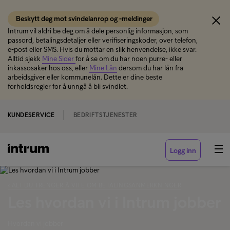
Beskytt deg mot svindelanrop og -meldinger
Intrum vil aldri be deg om å dele personlig informasjon, som
passord, betalingsdetaljer eller verifiseringskoder, over telefon,
e-post eller SMS. Hvis du mottar en slik henvendelse, ikke svar.
Alltid sjekk
Mine Sider
for å se om du har noen purre- eller
inkassosaker hos oss, eller
Mine Lån
dersom du har lån fra
arbeidsgiver eller kommunelån. Dette er dine beste
forholdsregler for å unngå å bli svindlet.
KUNDESERVICE
BEDRIFTSTJENESTER
Logg inn
‹ ALT DU TRENGER Å VITE OM BETALINGSANMERKNINGER
Les hvordan vi i Intrum jobber
Hvordan vi jobber