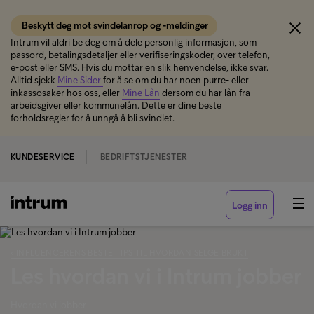
Beskytt deg mot svindelanrop og -meldinger
Intrum vil aldri be deg om å dele personlig informasjon, som
passord, betalingsdetaljer eller verifiseringskoder, over telefon,
e-post eller SMS. Hvis du mottar en slik henvendelse, ikke svar.
Alltid sjekk
Mine Sider
for å se om du har noen purre- eller
inkassosaker hos oss, eller
Mine Lån
dersom du har lån fra
arbeidsgiver eller kommunelån. Dette er dine beste
forholdsregler for å unngå å bli svindlet.
KUNDESERVICE
BEDRIFTSTJENESTER
Logg inn
‹ INFLUENCERENS BESTE TIPS TIL HVORDAN SELGE BRUKT
Les hvordan vi i Intrum jobber
Hvordan vi jobber