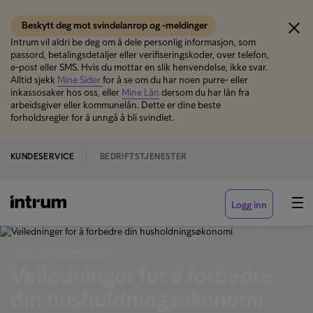
Beskytt deg mot svindelanrop og -meldinger
Intrum vil aldri be deg om å dele personlig informasjon, som
passord, betalingsdetaljer eller verifiseringskoder, over telefon,
e-post eller SMS. Hvis du mottar en slik henvendelse, ikke svar.
Alltid sjekk
Mine Sider
for å se om du har noen purre- eller
inkassosaker hos oss, eller
Mine Lån
dersom du har lån fra
arbeidsgiver eller kommunelån. Dette er dine beste
forholdsregler for å unngå å bli svindlet.
KUNDESERVICE
BEDRIFTSTJENESTER
Logg inn
‹ BANKID ER PERSONLIG
Veiledninger for å forbedre
din husholdningsøkonomi