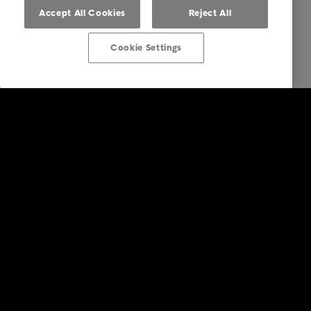
Accept All Cookies
Reject All
Cookie Settings
Bedrift
Tjenester
Bransjer
Rapporter & Innsikt