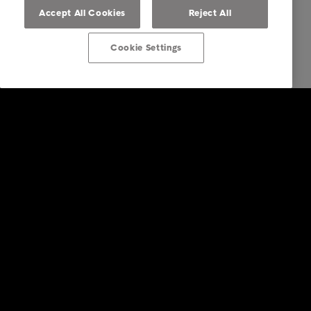
Accept All Cookies
Reject All
Cookie Settings
Bedrift
Tjenester
Bransjer
Rapporter & Innsikt