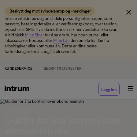
Beskytt deg mot svindelanrop og -meldinger
Intrum vil aldri be deg om å dele personlig informasjon, som
passord, betalingsdetaljer eller verifiseringskoder, over telefon,
e-post eller SMS. Hvis du mottar en slik henvendelse, ikke svar.
Alltid sjekk
Mine Sider
for å se om du har noen purre- eller
inkassosaker hos oss, eller
Mine Lån
dersom du har lån fra
arbeidsgiver eller kommunelån. Dette er dine beste
forholdsregler for å unngå å bli svindlet.
KUNDESERVICE
BEDRIFTSTJENESTER
Logg inn
‹ KONTAKT OSS
Guider for å ta kontroll over
økonomien din