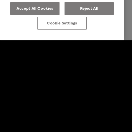
Accept All Cookies
Reject All
Cookie Settings
Bedrift
Tjenester
Bransjer
Rapporter & Innsikt