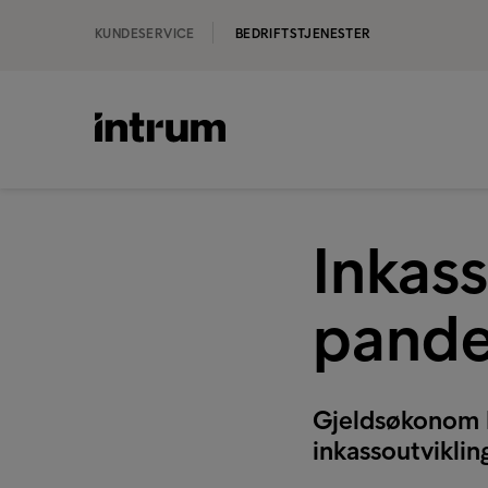
KUNDESERVICE
BEDRIFTSTJENESTER
Inkass
pand
Gjeldsøkonom M
inkassoutviklin