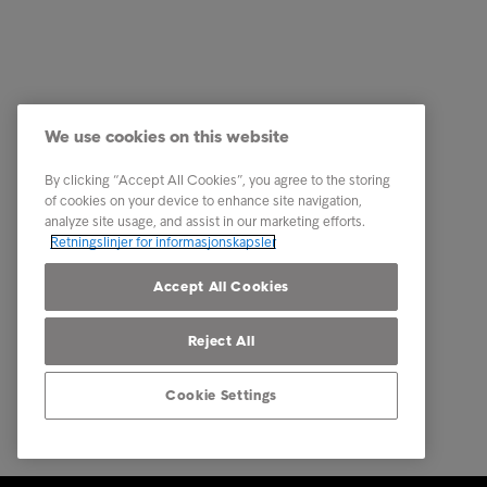
Bedrift
Snarveie
Tjenester
Karriere
We use cookies on this website
Bransjer
Bærekraf
By clicking “Accept All Cookies”, you agree to the storing
Rapporter & Innsikt
Presse
of cookies on your device to enhance site navigation,
analyze site usage, and assist in our marketing efforts.
Om Intrum
Inkassos
Retningslinjer for informasjonskapsler
Våre lokasjoner
Accept All Cookies
Reject All
Cookie Settings
© Intrum 2025
Personver