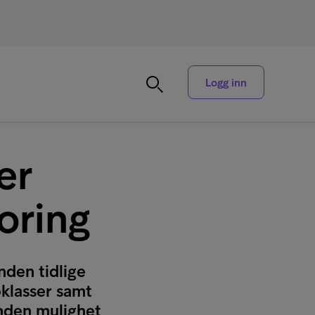
Logg inn
er
oring
nden tidlige
oklasser samt
unden mulighet