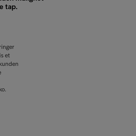
e tap.
ringer
s et
 kunden
e
ko.