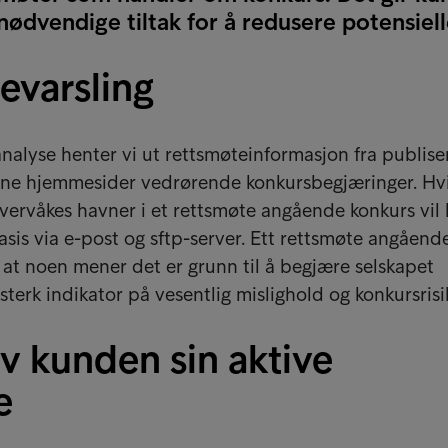
e nødvendige tiltak for å redusere potensiell
evarsling
analyse henter vi ut rettsmøteinformasjon fra publise
ne hjemmesider vedrørende konkursbegjæringer. Hvi
vervåkes havner i et rettsmøte angående konkurs vil
asis via e-post og sftp-server. Ett rettsmøte angåend
at noen mener det er grunn til å begjære selskapet
 sterk indikator på vesentlig mislighold og konkursrisi
v kunden sin aktive
e