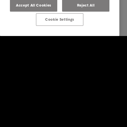
Accept All Cookies
Reject All
Cookie Settings
Bedrift
Tjenester
Bransjer
Rapporter & Innsikt