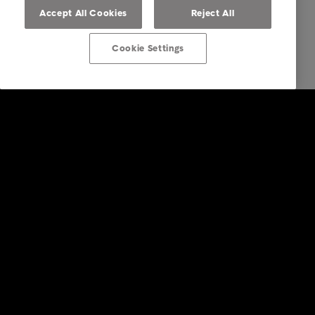
Accept All Cookies
Reject All
Cookie Settings
Bedrift
Tjenester
Bransjer
Rapporter & Innsikt