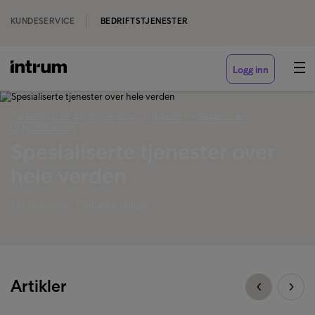
KUNDESERVICE
BEDRIFTSTJENESTER
Logg inn
‹ INNDRIVELSE AV PENGEKRAV I UTLANDET – BRANSJENS
UTFORDRINGER
Spesialiserte tjenester over
hele verden
Tag Overview - Globale løsninger
Artikler